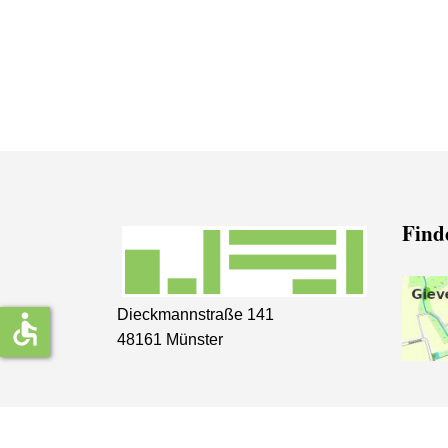
Finde
Dieckmannstraße 141
accessible
48161 Münster