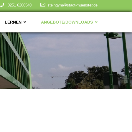
0251 6206540
steingym@stadt-muenster.de
LERNEN
ANGEBOTE/DOWNLOADS