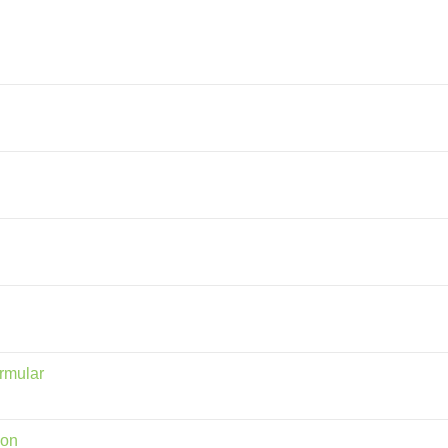
rmular
ion