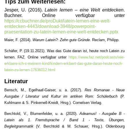
Tips zum Weiterlesen:
Jesper, U. (2016).
Latein lernen – eine Welt entdecken
.
Buchner. Online verfügbar unter
https://ccbuchner.de/proDukt/latein-lernen-eine-welt-
entdecken-4443/download-3948/powerpoint-
praesentation-zu-latein-lernen-eine-welt-entdecken.pptx
Maier, F. (2014).
Warum Latein?: Zehn gute Gründe
. Reclam, Philipp.
Schäfer, P. (19.11.2021). Was das Gute daran ist, heute noch Latein zu
lernen. FAZ. Online verfügbar unter
https://www.faz.net/podcasts/wie-
erklaere-ich-s-meinem-kind/kindern-erklaert-das-gute-daran-heute-noch-
latein-zu-lernen-17636012.html
Literatur
Bensch, M., Egelhaaf-Gaiser, u. a. (2017).
Res Romanae - Neue
Ausgabe / Literatur und Kultur im antiken Rom: Schülerbuch
(P.
Kuhlmann & S. Pinkernell-Kreidt, Hrsg.). Cornelsen Verlag.
Berchtold, V., Blumenfelder, u. a. (2020).
Adeamus! - Ausgabe B -
Latein als 1. Fremdsprache / Band 1 - Texte, Übungen,
Begleitgrammatik
(V. Berchtold & M. Schauer, Hrsg.). Oldenbourg