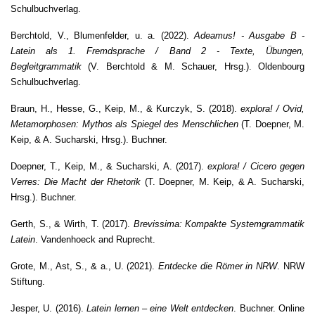
Schulbuchverlag.
Berchtold, V., Blumenfelder, u. a. (2022).
Adeamus! - Ausgabe B -
Latein als 1. Fremdsprache / Band 2 - Texte, Übungen,
Begleitgrammatik
(V. Berchtold & M. Schauer, Hrsg.). Oldenbourg
Schulbuchverlag.
Braun, H., Hesse, G., Keip, M., & Kurczyk, S. (2018).
explora! / Ovid,
Metamorphosen: Mythos als Spiegel des Menschlichen
(T. Doepner, M.
Keip, & A. Sucharski, Hrsg.). Buchner.
Doepner, T., Keip, M., & Sucharski, A. (2017).
explora! / Cicero gegen
Verres: Die Macht der Rhetorik
(T. Doepner, M. Keip, & A. Sucharski,
Hrsg.). Buchner.
Gerth, S., & Wirth, T. (2017).
Brevissima: Kompakte Systemgrammatik
Latein
. Vandenhoeck and Ruprecht.
Grote, M., Ast, S., & a., U. (2021).
Entdecke die Römer in NRW
. NRW
Stiftung.
Jesper, U. (2016).
Latein lernen – eine Welt entdecken
. Buchner. Online