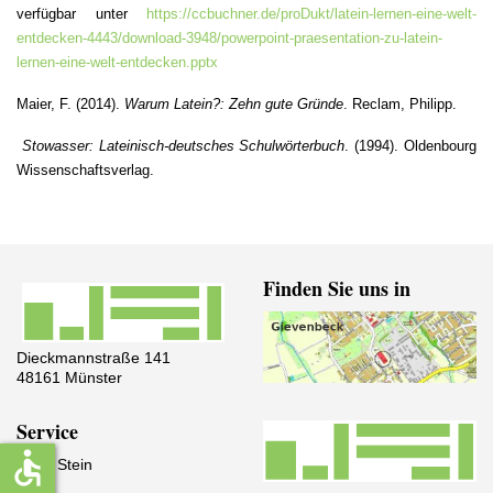
verfügbar unter
https://ccbuchner.de/proDukt/latein-lernen-eine-welt-
entdecken-4443/download-3948/powerpoint-praesentation-zu-latein-
lernen-eine-welt-entdecken.pptx
Maier, F. (2014).
Warum Latein?: Zehn gute Gründe
. Reclam, Philipp.
Stowasser: Lateinisch-deutsches Schulwörterbuch
. (1994). Oldenbourg
Wissenschaftsverlag.
Finden Sie uns in
Dieckmannstraße 141
48161 Münster
Service
accessible
IServ Stein