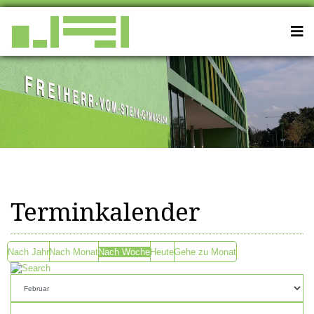
Terminkalender
Nach Jahr
Nach Monat
Nach Woche
Heute
Gehe zu Monat