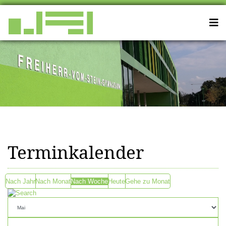
Terminkalender
Nach Jahr
Nach Monat
Nach Woche
Heute
Gehe zu Monat