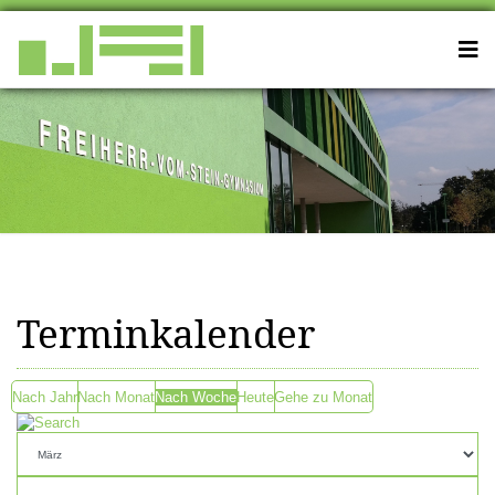
Terminkalender
Nach Jahr
Nach Monat
Nach Woche
Heute
Gehe zu Monat