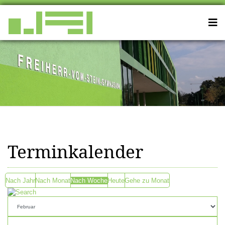
Terminkalender
Nach Jahr
Nach Monat
Nach Woche
Heute
Gehe zu Monat