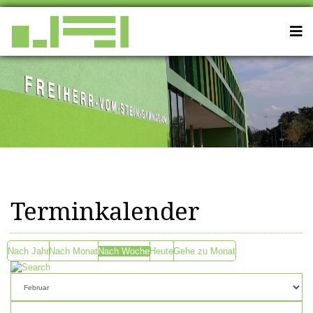
Terminkalender
Nach Jahr
Nach Monat
Nach Woche
Heute
Gehe zu Monat