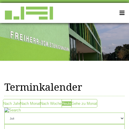
Terminkalender
Nach Jahr
Nach Monat
Nach Woche
Heute
Gehe zu Monat