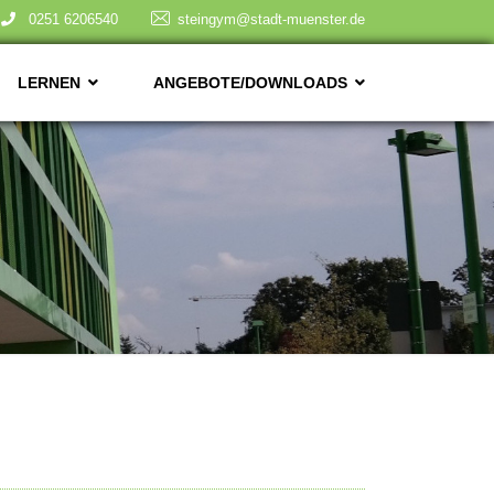
0251 6206540
steingym@stadt-muenster.de
LERNEN
ANGEBOTE/DOWNLOADS