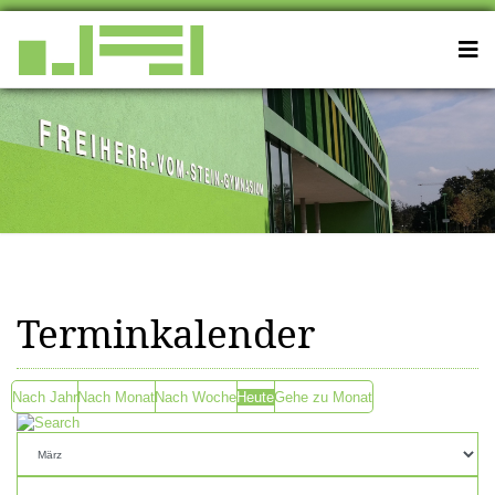
Terminkalender
Nach Jahr
Nach Monat
Nach Woche
Heute
Gehe zu Monat