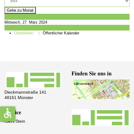
Gehe zu Monat
Vorheriger Tag
Mittwoch, 27. März 2024
Folgetag
Osterferien
:: Öffentlicher Kalender
Finden Sie uns in
Dieckmannstraße 141
48161 Münster
accessible
Service
IServ Stein