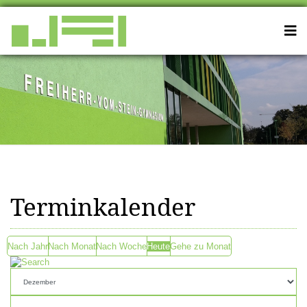
Terminkalender
Nach Jahr
Nach Monat
Nach Woche
Heute
Gehe zu Monat