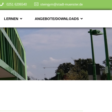
0251 6206540
steingym@stadt-muenster.de
LERNEN
ANGEBOTE/DOWNLOADS