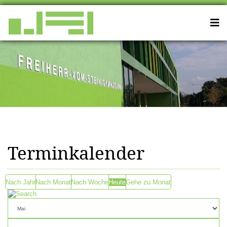
Terminkalender
Nach Jahr
Nach Monat
Nach Woche
Heute
Gehe zu Monat