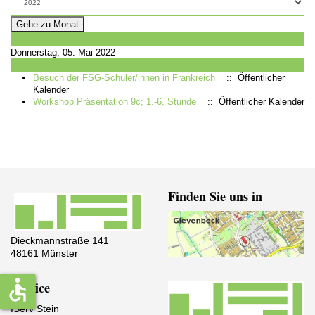
Gehe zu Monat
Vorheriger Tag
Donnerstag, 05. Mai 2022
Folgetag
Besuch der FSG-Schüler/innen in Frankreich
:: Öffentlicher
Kalender
Workshop Präsentation 9c; 1.-6. Stunde
:: Öffentlicher Kalender
Finden Sie uns in
Dieckmannstraße 141
48161 Münster
accessible
Service
IServ Stein