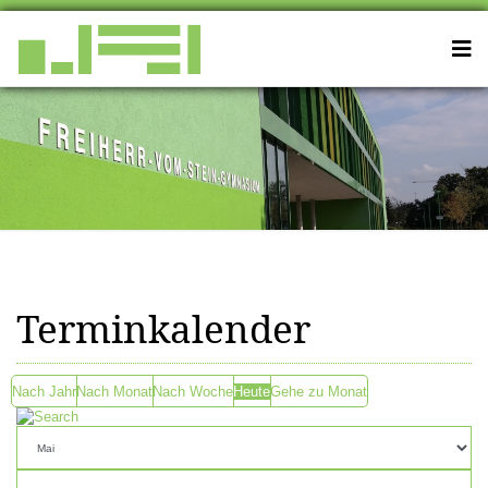
Terminkalender
Nach Jahr
Nach Monat
Nach Woche
Heute
Gehe zu Monat