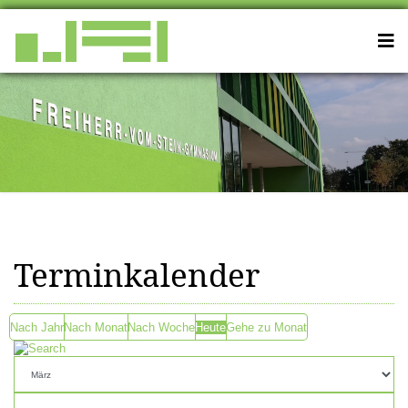
Terminkalender
Nach Jahr
Nach Monat
Nach Woche
Heute
Gehe zu Monat