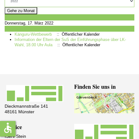
Gehe zu Monat
Vorheriger Tag
Donnerstag, 17. März 2022
Folgetag
Känguru-Wettbewerb
:: Öffentlicher Kalender
Information der Eltern der SuS der Einführungsphase über LK-
Wahl, 18.00 Uhr Aula
:: Öffentlicher Kalender
Finden Sie uns in
Dieckmannstraße 141
48161 Münster
accessible
Service
IServ Stein