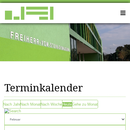
Terminkalender
Nach Jahr
Nach Monat
Nach Woche
Heute
Gehe zu Monat