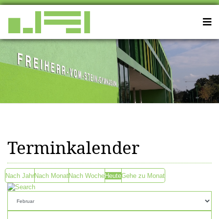
Terminkalender
Nach Jahr
Nach Monat
Nach Woche
Heute
Gehe zu Monat