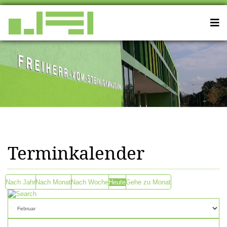
Terminkalender
Nach Jahr
Nach Monat
Nach Woche
Heute
Gehe zu Monat