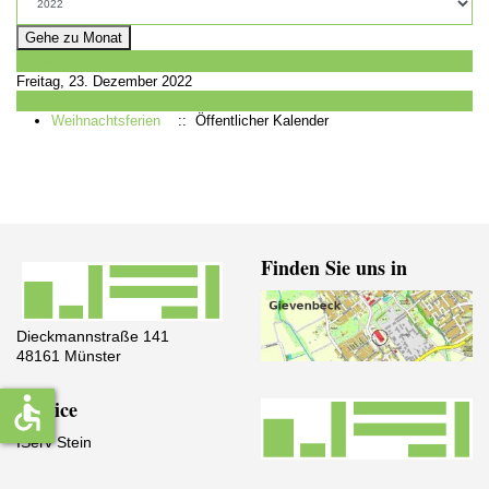
Gehe zu Monat
Vorheriger Tag
Freitag, 23. Dezember 2022
Folgetag
Weihnachtsferien
:: Öffentlicher Kalender
Finden Sie uns in
Dieckmannstraße 141
48161 Münster
accessible
Service
IServ Stein