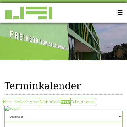
Terminkalender
Nach Jahr
Nach Monat
Nach Woche
Heute
Gehe zu Monat