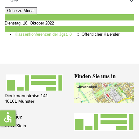
Gehe zu Monat
Vorheriger Tag
Dienstag, 18. Oktober 2022
Folgetag
Klassenkonferenzen der Jgst. 8
:: Öffentlicher Kalender
Finden Sie uns in
Dieckmannstraße 141
48161 Münster
accessible
Service
IServ Stein