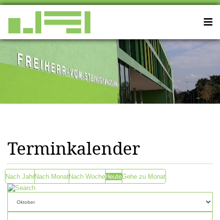
Terminkalender
Nach Jahr
Nach Monat
Nach Woche
Heute
Gehe zu Monat