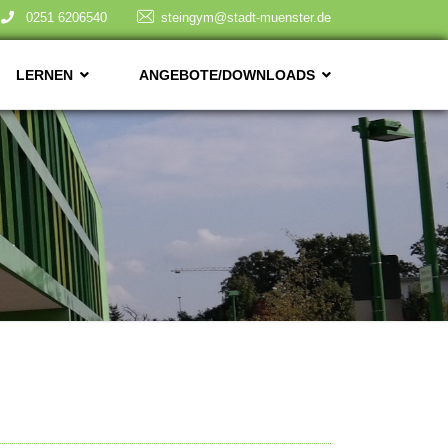
0251 6206540
steingym@stadt-muenster.de
LERNEN
ANGEBOTE/DOWNLOADS