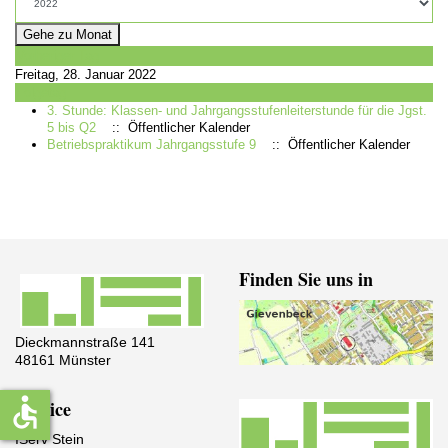
Gehe zu Monat
Vorheriger Tag
Freitag, 28. Januar 2022
Folgetag
3. Stunde: Klassen- und Jahrgangsstufenleiterstunde für die Jgst.
5 bis Q2
:: Öffentlicher Kalender
Betriebspraktikum Jahrgangsstufe 9
:: Öffentlicher Kalender
Finden Sie uns in
Dieckmannstraße 141
48161 Münster
accessible
Service
IServ Stein