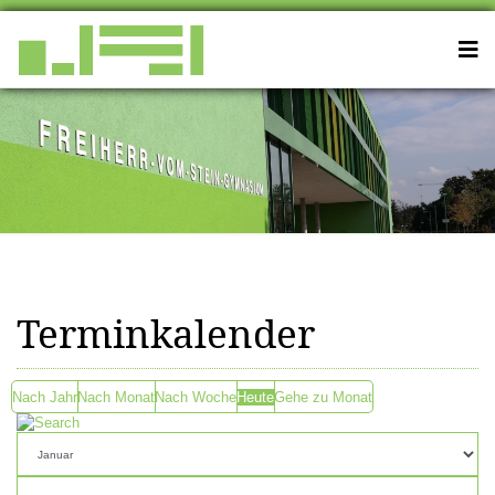
Terminkalender
Nach Jahr
Nach Monat
Nach Woche
Heute
Gehe zu Monat