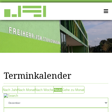
Terminkalender
Nach Jahr
Nach Monat
Nach Woche
Heute
Gehe zu Monat