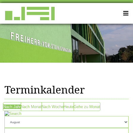
Terminkalender
Nach Jahr
Nach Monat
Nach Woche
Heute
Gehe zu Monat