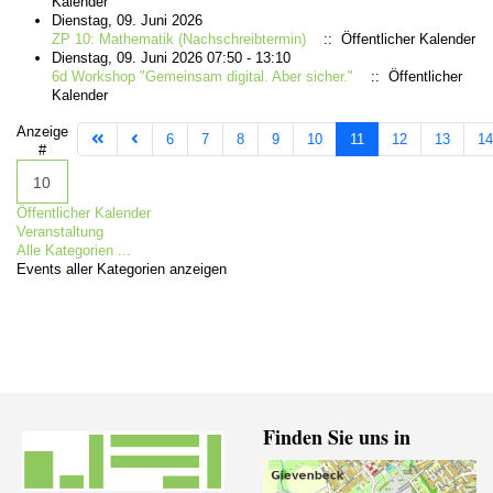
Kalender
Dienstag, 09. Juni 2026
ZP 10: Mathematik (Nachschreibtermin)
:: Öffentlicher Kalender
Dienstag, 09. Juni 2026 07:50 - 13:10
6d Workshop "Gemeinsam digital. Aber sicher."
:: Öffentlicher
Kalender
Limite der Paginierungsliste
Anzeige
6
7
8
9
10
11
12
13
14
#
Öffentlicher Kalender
Veranstaltung
Alle Kategorien ...
Events aller Kategorien anzeigen
Finden Sie uns in