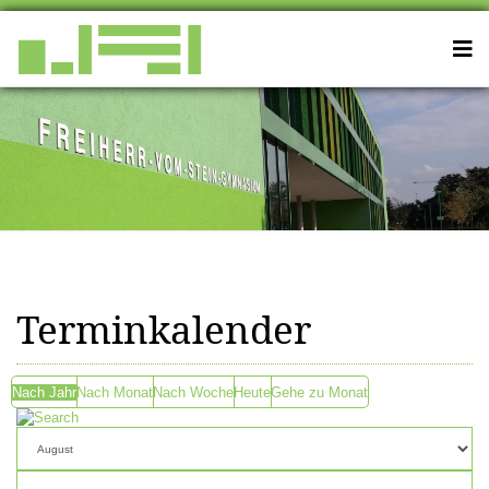
Terminkalender
Nach Jahr
Nach Monat
Nach Woche
Heute
Gehe zu Monat