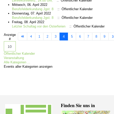
Lehrerkonferenz, 14.00 Uhr,
:: Öffentlicher Kalender
Mittwoch, 06. April 2022
Berufsfelderkundung Jgst. 8
:: Öffentlicher Kalender
Donnerstag, 07. April 2022
Berufsfelderkundung Jgst. 8
:: Öffentlicher Kalender
Freitag, 08. April 2022
Letzter Schultag vor den Osterferien
:: Öffentlicher Kalender
Limite der Paginierungsliste
Anzeige
1
2
3
4
5
6
7
8
9
1
#
Öffentlicher Kalender
Veranstaltung
Alle Kategorien ...
Events aller Kategorien anzeigen
Finden Sie uns in