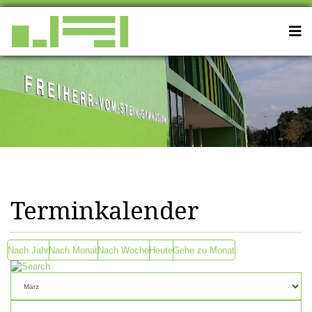
Terminkalender
Nach Jahr
Nach Monat
Nach Woche
Heute
Gehe zu Monat