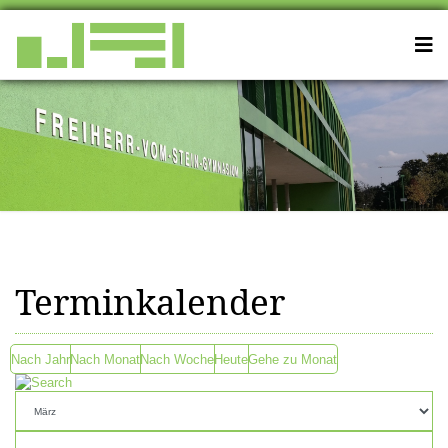
Terminkalender
Nach Jahr
Nach Monat
Nach Woche
Heute
Gehe zu Monat