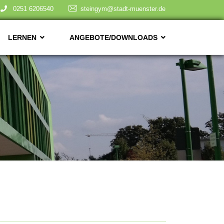
0251 6206540
steingym@stadt-muenster.de
LERNEN
ANGEBOTE/DOWNLOADS