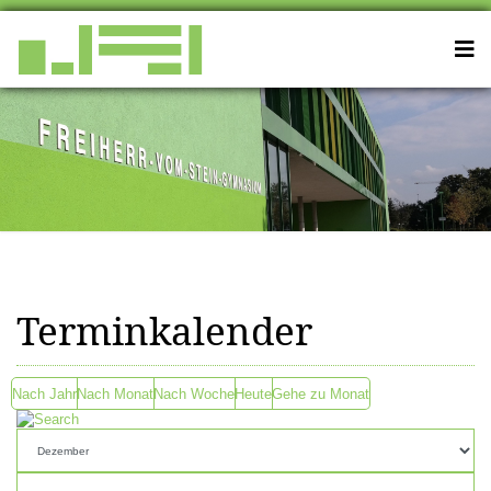
Terminkalender
Nach Jahr
Nach Monat
Nach Woche
Heute
Gehe zu Monat