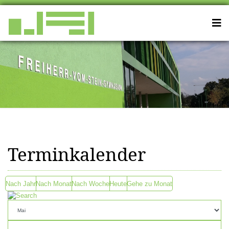
Terminkalender
Nach Jahr
Nach Monat
Nach Woche
Heute
Gehe zu Monat