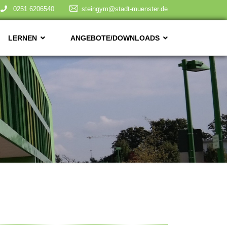
0251 6206540
steingym@stadt-muenster.de
LERNEN
ANGEBOTE/DOWNLOADS