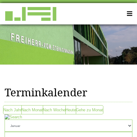
Terminkalender
Nach Jahr
Nach Monat
Nach Woche
Heute
Gehe zu Monat