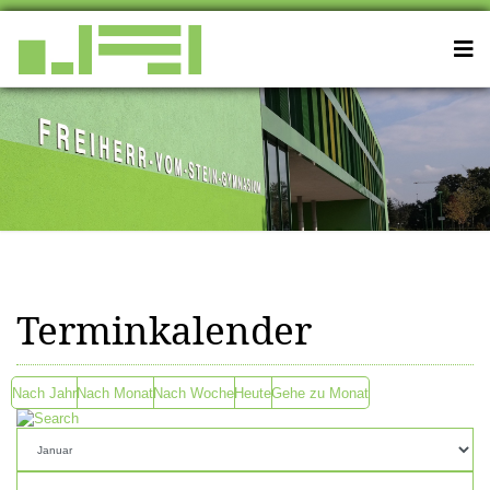
Terminkalender
Nach Jahr
Nach Monat
Nach Woche
Heute
Gehe zu Monat