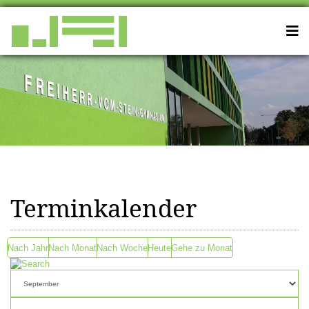
Terminkalender
Nach Jahr
Nach Monat
Nach Woche
Heute
Gehe zu Monat