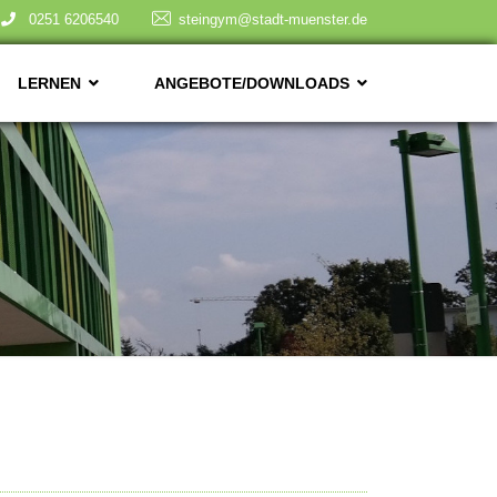
0251 6206540
steingym@stadt-muenster.de
LERNEN
ANGEBOTE/DOWNLOADS