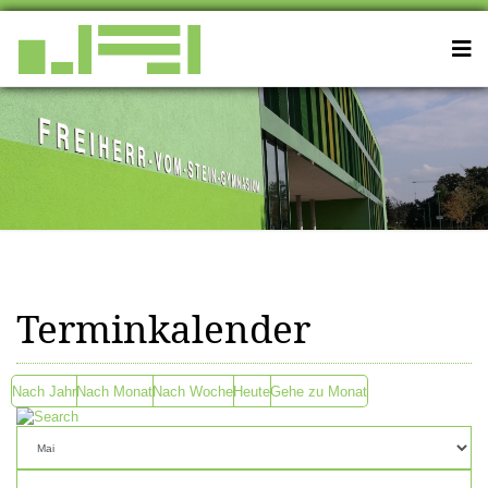
Terminkalender
Nach Jahr
Nach Monat
Nach Woche
Heute
Gehe zu Monat