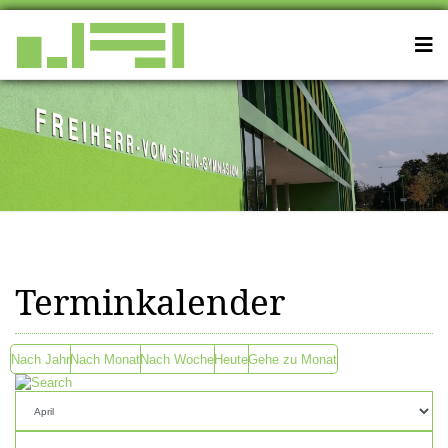
Terminkalender
Nach Jahr
Nach Monat
Nach Woche
Heute
Gehe zu Monat