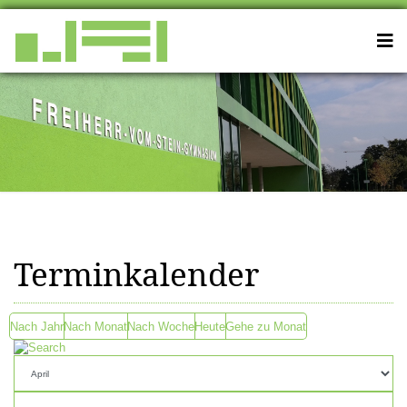
Terminkalender
Nach Jahr
Nach Monat
Nach Woche
Heute
Gehe zu Monat