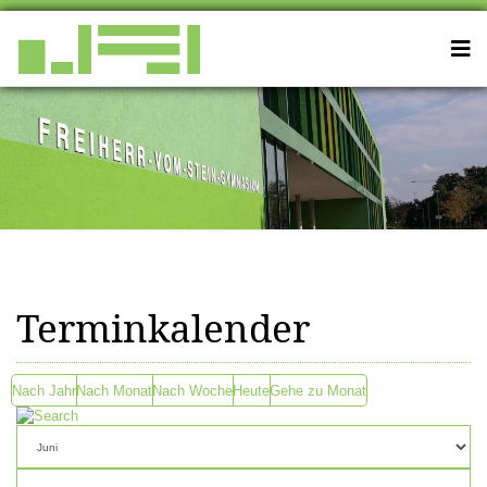
Terminkalender
Nach Jahr
Nach Monat
Nach Woche
Heute
Gehe zu Monat