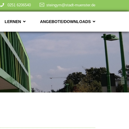
0251 6206540
steingym@stadt-muenster.de
LERNEN
ANGEBOTE/DOWNLOADS