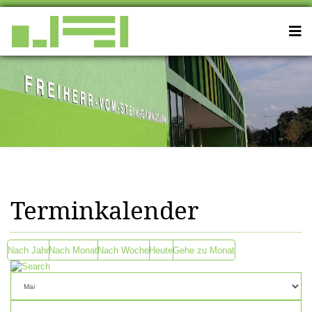
Terminkalender
Nach Jahr
Nach Monat
Nach Woche
Heute
Gehe zu Monat