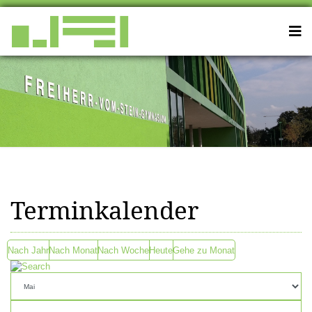
Terminkalender
Nach Jahr
Nach Monat
Nach Woche
Heute
Gehe zu Monat