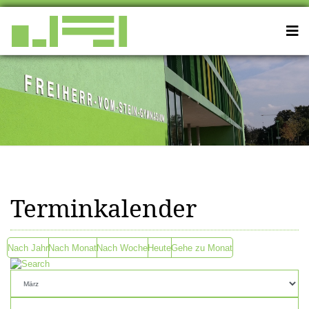
Terminkalender
Nach Jahr
Nach Monat
Nach Woche
Heute
Gehe zu Monat