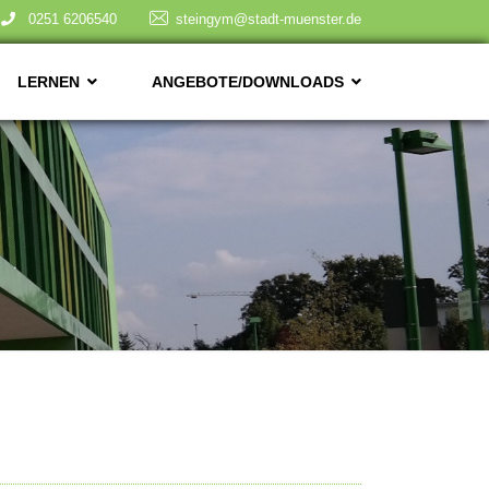
0251 6206540
steingym@stadt-muenster.de
LERNEN
ANGEBOTE/DOWNLOADS