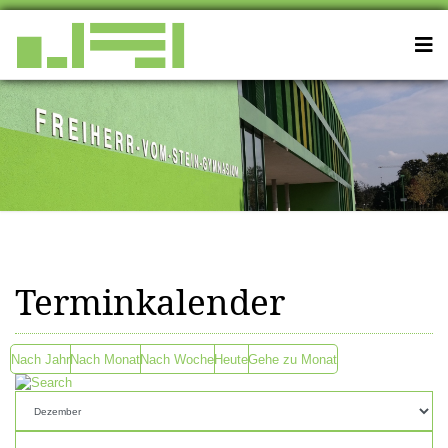
Terminkalender
Nach Jahr
Nach Monat
Nach Woche
Heute
Gehe zu Monat