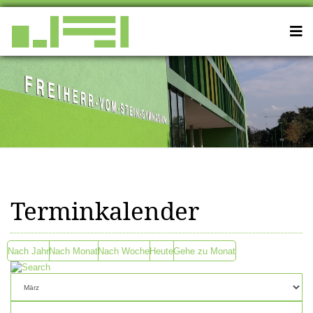
Terminkalender
Nach Jahr
Nach Monat
Nach Woche
Heute
Gehe zu Monat