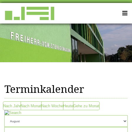
Terminkalender
Nach Jahr
Nach Monat
Nach Woche
Heute
Gehe zu Monat