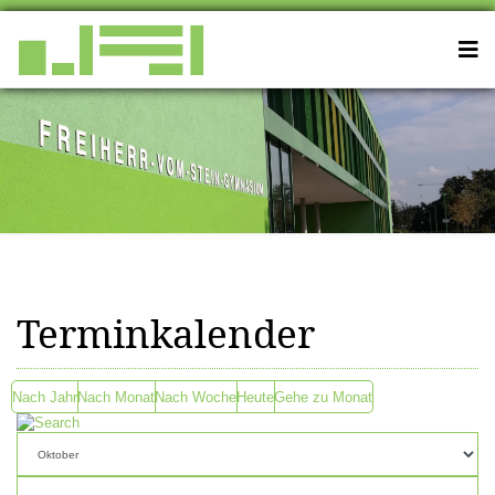
Terminkalender
Nach Jahr
Nach Monat
Nach Woche
Heute
Gehe zu Monat