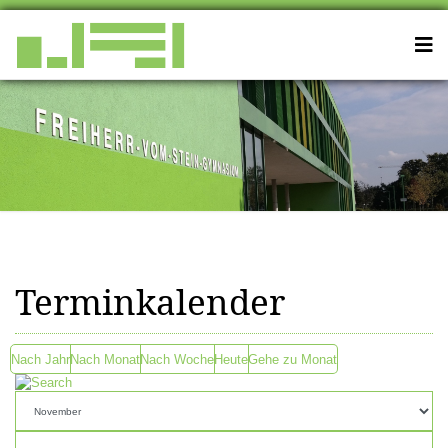
Terminkalender
Nach Jahr
Nach Monat
Nach Woche
Heute
Gehe zu Monat