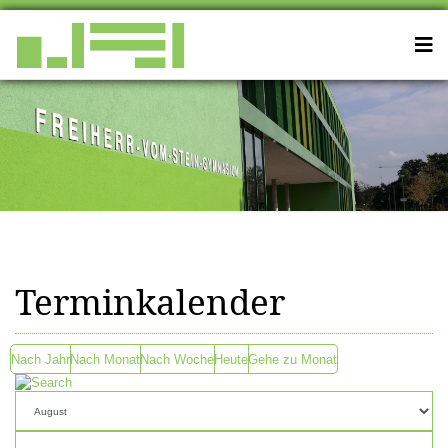
Terminkalender
Nach Jahr
Nach Monat
Nach Woche
Heute
Gehe zu Monat